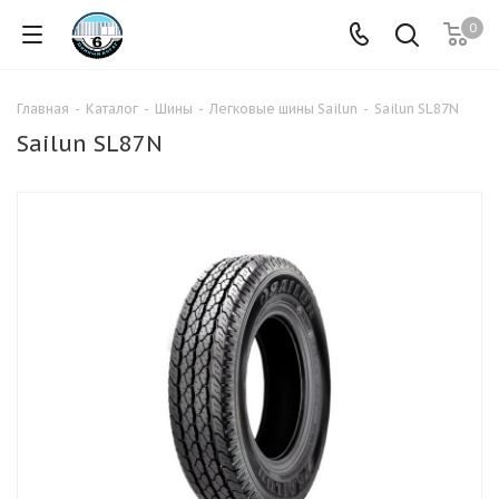
0
Главная
-
Каталог
-
Шины
-
Легковые шины Sailun
-
Sailun SL87N
Sailun SL87N