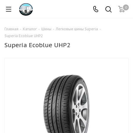
0
Главная
-
Каталог
-
Шины
-
Легковые шины Superia
-
Superia Ecoblue UHP2
Superia Ecoblue UHP2