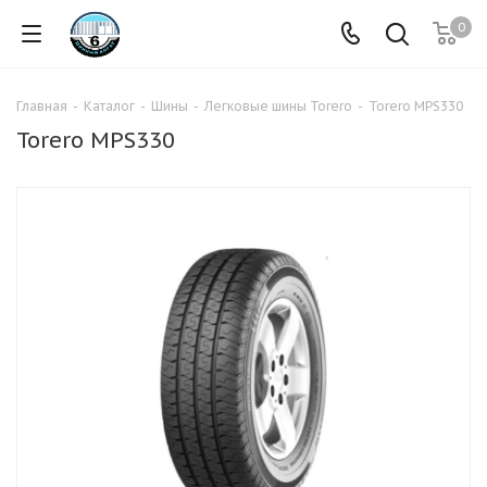
0
Главная
-
Каталог
-
Шины
-
Легковые шины Torero
-
Torero MPS330
Torero MPS330