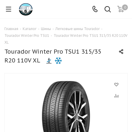
0
Главная
-
Каталог
-
Шины
-
Легковые шины Tourador
-
Tourador Winter Pro TSU1
-
Tourador Winter Pro TSU1 315/35 R20 110V
XL
Tourador Winter Pro TSU1 315/35
R20 110V XL