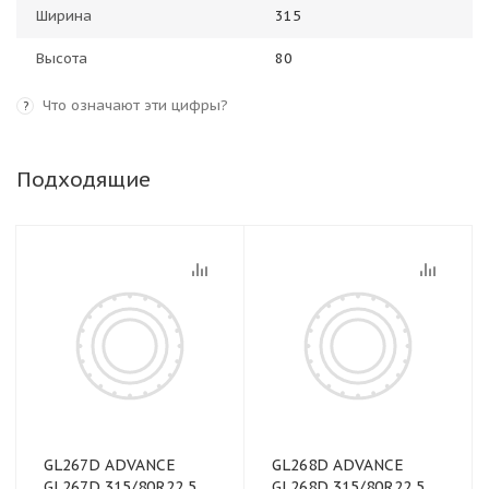
Ширина
315
Высота
80
Что означают эти цифры?
?
Подходящие
GL267D ADVANCE
GL268D ADVANCE
GL267D 315/80R22,5
GL268D 315/80R22,5