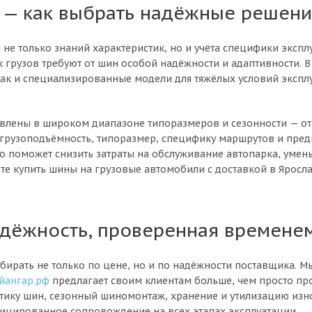
 — как выбрать надёжные решени
е только знаний характеристик, но и учёта специфики эксплу
 грузов требуют от шин особой надёжности и адаптивности. 
ак и специализированные модели для тяжёлых условий экспл
влены в широком диапазоне типоразмеров и сезонности — от
грузоподъёмность, типоразмер, специфику маршрутов и пред
то поможет снизить затраты на обслуживание автопарка, умен
е купить шины на грузовые автомобили с доставкой в Яросла
адёжность, проверенная времене
бирать не только по цене, но и по надёжности поставщика. М
йангар.рф
предлагает своим клиентам больше, чем просто пр
стику шин, сезонный шиномонтаж, хранение и утилизацию из
фицированное сопровождение на всех этапах эксплуатации.