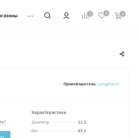
0
0
0
агазины
Производитель:
Longmarch
Характеристики
ле?
Диаметр
22.5
Вес
63.2
ну