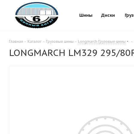
Шины
Диски
Гру
Главная
-
Каталог
-
Грузовые шины
-
Longmarch Грузовые шины
-
LONGMARCH LM329 295/80R