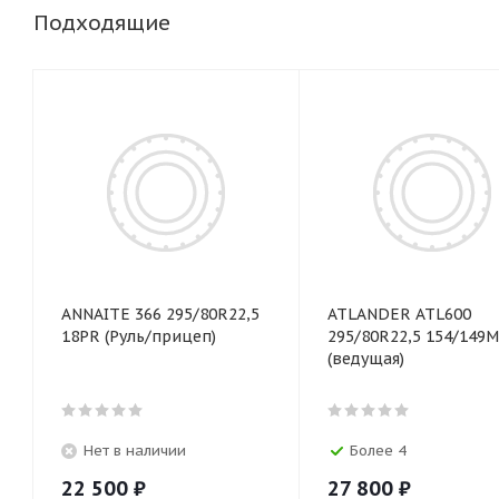
Подходящие
ANNAITE 366 295/80R22,5
ATLANDER ATL600
18PR (Руль/прицеп)
295/80R22,5 154/149M
(ведущая)
Нет в наличии
Более 4
22 500
₽
27 800
₽