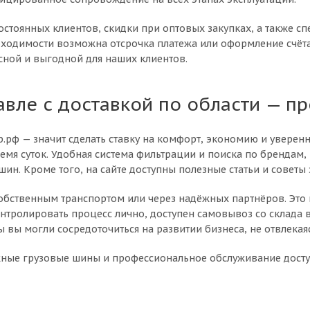
стоянных клиентов, скидки при оптовых закупках, а также с
ходимости возможна отсрочка платежа или оформление счёта
сной и выгодной для наших клиентов.
авле с доставкой по области — п
.рф — значит сделать ставку на комфорт, экономию и уверен
мя суток. Удобная система фильтрации и поиска по брендам
шин. Кроме того, на сайте доступны полезные статьи и совет
собственным транспортом или через надёжных партнёров. Это 
нтролировать процесс лично, доступен самовывоз со склада 
вы могли сосредоточиться на развитии бизнеса, не отвлекаяс
ёжные грузовые шины и профессиональное обслуживание дост