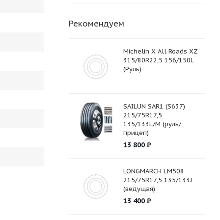
Рекомендуем
Michelin X All Roads XZ
315/80R22,5 156/150L
(Руль)
SAILUN SAR1 (S637)
215/75R17,5
135/133L/M (руль/
прицеп)
13 800
₽
LONGMARCH LM508
215/75R17,5 135/133J
(ведущая)
13 400
₽