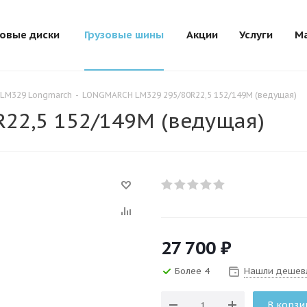
зовые диски
Грузовые шины
Акции
Услуги
М
LM329 Longmarch
-
LONGMARCH LM329 295/80R22,5 152/149M (ведущая)
22,5 152/149M (ведущая)
27 700
₽
Более 4
Нашли дешев
В корзи