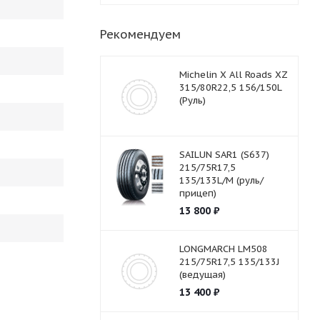
Рекомендуем
Michelin X All Roads XZ
315/80R22,5 156/150L
(Руль)
SAILUN SAR1 (S637)
215/75R17,5
135/133L/M (руль/
прицеп)
13 800
₽
LONGMARCH LM508
215/75R17,5 135/133J
(ведущая)
13 400
₽