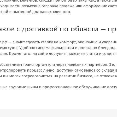
стоянных клиентов, скидки при оптовых закупках, а также с
ходимости возможна отсрочка платежа или оформление счёта
сной и выгодной для наших клиентов.
авле с доставкой по области — п
.рф — значит сделать ставку на комфорт, экономию и уверен
мя суток. Удобная система фильтрации и поиска по брендам
шин. Кроме того, на сайте доступны полезные статьи и совет
собственным транспортом или через надёжных партнёров. Это 
нтролировать процесс лично, доступен самовывоз со склада 
вы могли сосредоточиться на развитии бизнеса, не отвлекаяс
ёжные грузовые шины и профессиональное обслуживание дост