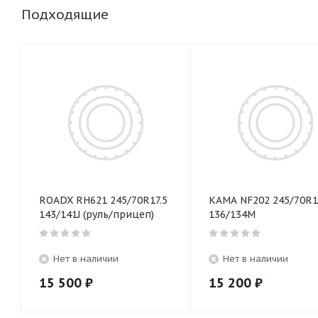
Подходящие
ROADX RH621 245/70R17.5
КАМА NF202 245/70R1
143/141J (руль/прицеп)
136/134M
Нет в наличии
Нет в наличии
15 500
₽
15 200
₽