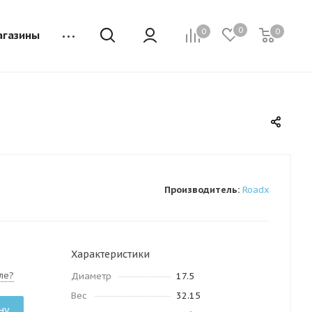
0
0
0
агазины
Производитель:
Roadx
Характеристики
ле?
Диаметр
17.5
Вес
32.15
ну