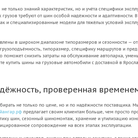
е только знаний характеристик, но и учёта специфики эксплу
 грузов требуют от шин особой надёжности и адаптивности. 
ак и специализированные модели для тяжёлых условий экспл
влены в широком диапазоне типоразмеров и сезонности — от
грузоподъёмность, типоразмер, специфику маршрутов и пред
то поможет снизить затраты на обслуживание автопарка, умен
е купить шины на грузовые автомобили с доставкой в Яросла
адёжность, проверенная времене
бирать не только по цене, но и по надёжности поставщика. М
йангар.рф
предлагает своим клиентам больше, чем просто пр
стику шин, сезонный шиномонтаж, хранение и утилизацию из
фицированное сопровождение на всех этапах эксплуатации.