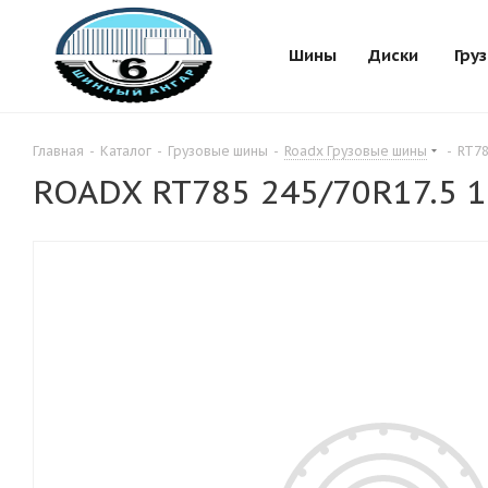
Шины
Диски
Гру
Главная
-
Каталог
-
Грузовые шины
-
Roadx Грузовые шины
-
RT78
ROADX RT785 245/70R17.5 