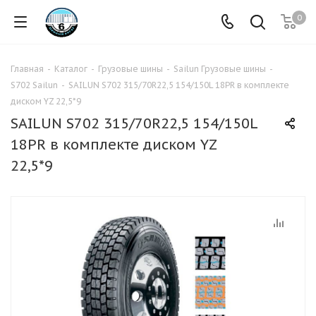
0
Главная
-
Каталог
-
Грузовые шины
-
Sailun Грузовые шины
-
S702 Sailun
-
SAILUN S702 315/70R22,5 154/150L 18PR в комплекте
диском YZ 22,5*9
SAILUN S702 315/70R22,5 154/150L
18PR в комплекте диском YZ
22,5*9