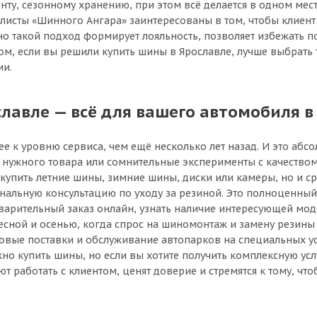
, сезонному хранению, при этом всё делается в одном месте
исты «Шинного Ангара» заинтересованы в том, чтобы клиент 
о такой подход формирует лояльность, позволяет избежать п
м, если вы решили купить шины в Ярославле, лучше выбрать т
ии.
авле — всё для вашего автомобиля в
е к уровню сервиса, чем ещё несколько лет назад. И это аб
к нужного товара или сомнительные эксперименты с качест
 купить летние шины, зимние шины, диски или камеры, но и ср
ональную консультацию по уходу за резиной. Это полноценны
дварительный заказ онлайн, узнать наличие интересующей мо
весной и осенью, когда спрос на шиномонтаж и замену резины
овые поставки и обслуживание автопарков на специальных ус
но купить шины, но если вы хотите получить комплексную усл
 работать с клиентом, ценят доверие и стремятся к тому, чт