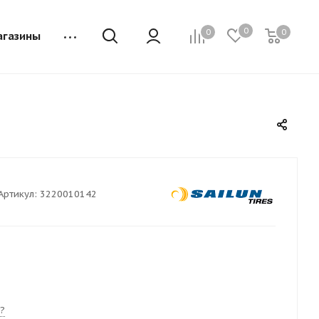
0
0
0
агазины
Артикул:
3220010142
?