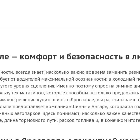
е — комфорт и безопасность в л
ности, всегда знает, насколько важно вовремя заменить рези
ебует от водителей максимальной осознанности: в холодный п
другого уровня сцепления. Именно поэтому спрос на зимние ш
ьзу тех магазинов, которые способны не только предложить 
имаете решение купить шины в Ярославле, вы рассчитываете н
 больше предоставляет компания «Шинный Ангар», которая за 
тивных автопарков. Здесь понимают, насколько важен качеств
, длина тормозного пути, расход топлива и, в конечном итоге