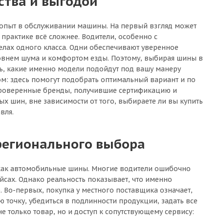
ства и выгодой
л опыт в обслуживании машины. На первый взгляд может
а практике всё сложнее. Водители, особенно с
лах одного класса. Одни обеспечивают уверенное
ровнем шума и комфортом езды. Поэтому, выбирая шины в
ть, какие именно модели подойдут под вашу манеру
ом: здесь помогут подобрать оптимальный вариант и по
 проверенные бренды, получившие сертификацию и
х шин, вне зависимости от того, выбираете ли вы купить
вля.
регионального выбора
, как автомобильные шины. Многие водители ошибочно
сах. Однако реальность показывает, что именно
 Во-первых, покупка у местного поставщика означает,
ю точку, убедиться в подлинности продукции, задать все
 только товар, но и доступ к сопутствующему сервису: