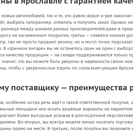
ны в Ярославле с гарантией каче
овых автомобилей, так и те, кто давно водит и уже накопи
айт, выбрать типоразмер, оплатить и получить заказ. Однако н
а разница между шинами разных производителей даже в преде
орогу на заснеженном покрытии, третьи — славятся низким у
р, где не просто продают резину, но и могут точно подсказа
о. В «Шинном Ангаре» вы не останетесь один на один с выбор
ется качеству продукции — на складе поддерживаются только
значит, что вы можете быть уверены в надёжности своих новы
ны, чтобы с уверенностью ездить по скользким улицам Яросла
ому поставщику — преимущества 
а, особенно когда речь идёт о такой ответственной покупке
альные площадки или искать дешёвые варианты на маркетплей
лагают более выгодные условия в долгосрочной перспективе.
еделями. Во-вторых, вы всегда можете лично посетить торгову
ны прямо на месте. В-третьих, после покупки вы получаете не