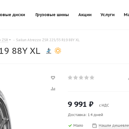
зовые диски
Грузовые шины
Акции
Услуги
М
o ZSR
-
Sailun Atrezzo ZSR 225/35 R19 88Y XL
R19 88Y XL
9 991
₽
с НДС
Доставка: 14 дней
Мало
Нашли дешевле