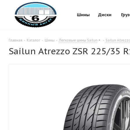
Шины
Диски
Гру
Главная
-
Каталог
-
Шины
-
Легковые шины Sailun
-
Sailun Atrezz
Sailun Atrezzo ZSR 225/35 