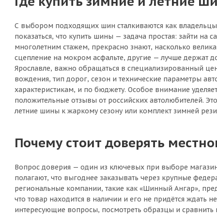
Где купить зимние и летние ши
С выбором подходящих шин сталкиваются как владельцы н
показаться, что купить шины — задача простая: зайти на с
многолетним стажем, прекрасно знают, насколько велик
сцепление на мокром асфальте, другие — лучше держат д
Ярославле, важно обращаться в специализированный цент
вождения, тип дорог, сезон и технические параметры авт
характеристикам, и по бюджету. Особое внимание уделя
положительные отзывы от российских автолюбителей. Это 
летние шины к жаркому сезону или комплект зимней рези
Почему стоит доверять местн
Вопрос доверия — один из ключевых при выборе магазин
полагают, что выгоднее заказывать через крупные федер
региональные компании, такие как «Шинный Ангар», пред
что товар находится в наличии и его не придётся ждать н
интересующие вопросы, посмотреть образцы и сравнить ши