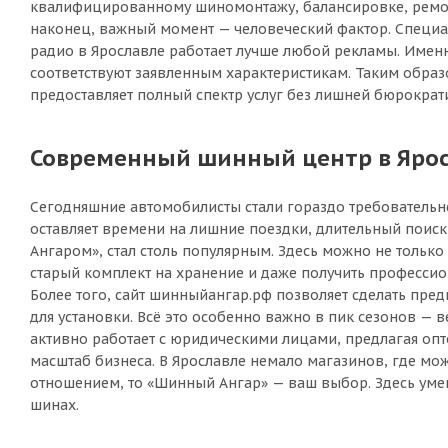
квалифицированному шиномонтажу, балансировке, ремонту
наконец, важный момент — человеческий фактор. Специал
радио в Ярославле работает лучше любой рекламы. Именн
соответствуют заявленным характеристикам. Таким образо
предоставляет полный спектр услуг без лишней бюрократ
Современный шинный центр в Яросл
Сегодняшние автомобилисты стали гораздо требовательне
оставляет времени на лишние поездки, длительный поис
Ангаром», стал столь популярным. Здесь можно не только
старый комплект на хранение и даже получить професси
Более того, сайт шинныйангар.рф позволяет сделать пре
для установки. Всё это особенно важно в пик сезонов — 
активно работает с юридическими лицами, предлагая опт
масштаб бизнеса. В Ярославле немало магазинов, где мож
отношением, то «Шинный Ангар» — ваш выбор. Здесь умеют
шинах.