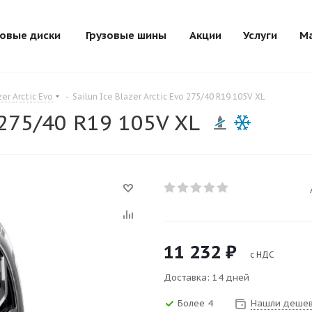
зовые диски
Грузовые шины
Акции
Услуги
М
zer Arctic Evo
-
Sailun Ice Blazer Arctic Evo 275/40 R19 105V XL
o 275/40 R19 105V XL
11 232
₽
с НДС
Доставка: 14 дней
Более 4
Нашли дешев