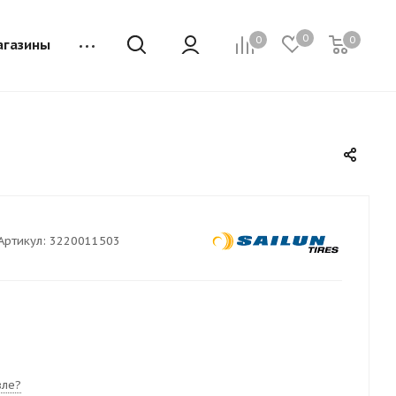
0
0
0
агазины
Артикул:
3220011503
ле?