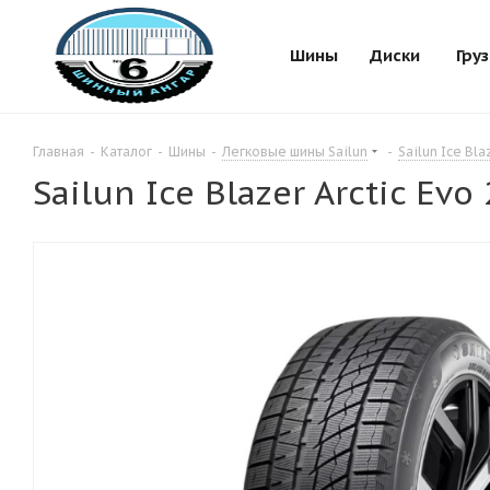
Шины
Диски
Гру
Главная
-
Каталог
-
Шины
-
Легковые шины Sailun
-
Sailun Ice Bla
Sailun Ice Blazer Arctic Ev