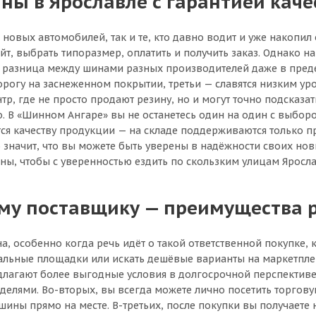
ны в Ярославле с гарантией каче
овых автомобилей, так и те, кто давно водит и уже накопи
айт, выбрать типоразмер, оплатить и получить заказ. Однако н
а разница между шинами разных производителей даже в преде
орогу на заснеженном покрытии, третьи — славятся низким у
р, где не просто продают резину, но и могут точно подсказа
о. В «Шинном Ангаре» вы не останетесь один на один с выбор
ется качеству продукции — на складе поддерживаются только
значит, что вы можете быть уверены в надёжности своих новы
ны, чтобы с уверенностью ездить по скользким улицам Яросла
ому поставщику — преимущества 
а, особенно когда речь идёт о такой ответственной покупке
альные площадки или искать дешёвые варианты на маркетплей
лагают более выгодные условия в долгосрочной перспективе.
еделями. Во-вторых, вы всегда можете лично посетить торгову
ны прямо на месте. В-третьих, после покупки вы получаете не