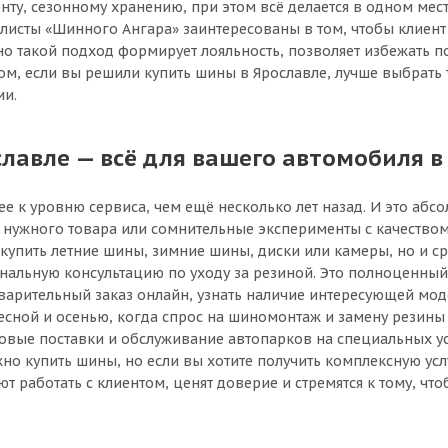
, сезонному хранению, при этом всё делается в одном месте
исты «Шинного Ангара» заинтересованы в том, чтобы клиент 
о такой подход формирует лояльность, позволяет избежать п
м, если вы решили купить шины в Ярославле, лучше выбрать т
ии.
авле — всё для вашего автомобиля в
е к уровню сервиса, чем ещё несколько лет назад. И это аб
к нужного товара или сомнительные эксперименты с качест
 купить летние шины, зимние шины, диски или камеры, но и ср
ональную консультацию по уходу за резиной. Это полноценны
дварительный заказ онлайн, узнать наличие интересующей мо
весной и осенью, когда спрос на шиномонтаж и замену резины
овые поставки и обслуживание автопарков на специальных ус
но купить шины, но если вы хотите получить комплексную усл
 работать с клиентом, ценят доверие и стремятся к тому, чт