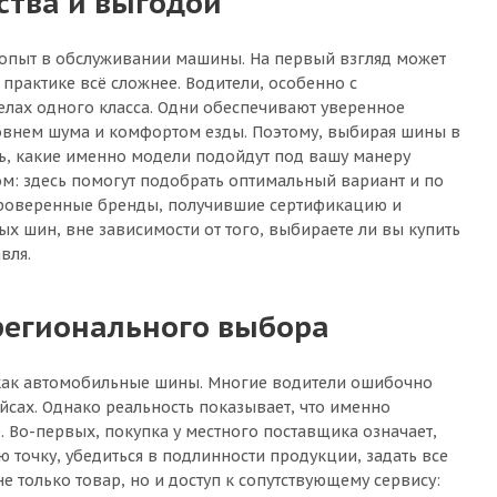
ства и выгодой
л опыт в обслуживании машины. На первый взгляд может
а практике всё сложнее. Водители, особенно с
лах одного класса. Одни обеспечивают уверенное
ровнем шума и комфортом езды. Поэтому, выбирая шины в
ть, какие именно модели подойдут под вашу манеру
ом: здесь помогут подобрать оптимальный вариант и по
 проверенные бренды, получившие сертификацию и
х шин, вне зависимости от того, выбираете ли вы купить
вля.
регионального выбора
, как автомобильные шины. Многие водители ошибочно
сах. Однако реальность показывает, что именно
 Во-первых, покупка у местного поставщика означает,
ю точку, убедиться в подлинности продукции, задать все
 только товар, но и доступ к сопутствующему сервису: