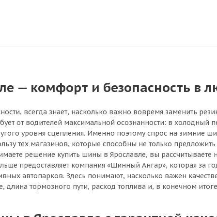
е — комфорт и безопасность в л
ности, всегда знает, насколько важно вовремя заменить рези
ебует от водителей максимальной осознанности: в холодный п
другого уровня сцепления. Именно поэтому спрос на зимние ш
ьзу тех магазинов, которые способны не только предложить 
имаете решение купить шины в Ярославле, вы рассчитываете н
 больше предоставляет компания «Шинный Ангар», которая за 
тивных автопарков. Здесь понимают, насколько важен качеств
, длина тормозного пути, расход топлива и, в конечном итоге