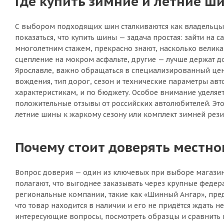
Где купить зимние и летние ши
С выбором подходящих шин сталкиваются как владельцы н
показаться, что купить шины — задача простая: зайти на с
многолетним стажем, прекрасно знают, насколько велик
сцепление на мокром асфальте, другие — лучше держат д
Ярославле, важно обращаться в специализированный цент
вождения, тип дорог, сезон и технические параметры авт
характеристикам, и по бюджету. Особое внимание уделя
положительные отзывы от российских автолюбителей. Это 
летние шины к жаркому сезону или комплект зимней рези
Почему стоит доверять местн
Вопрос доверия — один из ключевых при выборе магазин
полагают, что выгоднее заказывать через крупные федер
региональные компании, такие как «Шинный Ангар», пред
что товар находится в наличии и его не придётся ждать н
интересующие вопросы, посмотреть образцы и сравнить ши