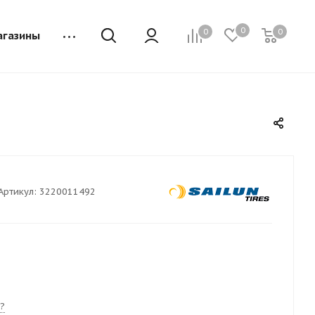
0
0
0
агазины
Артикул:
3220011492
?