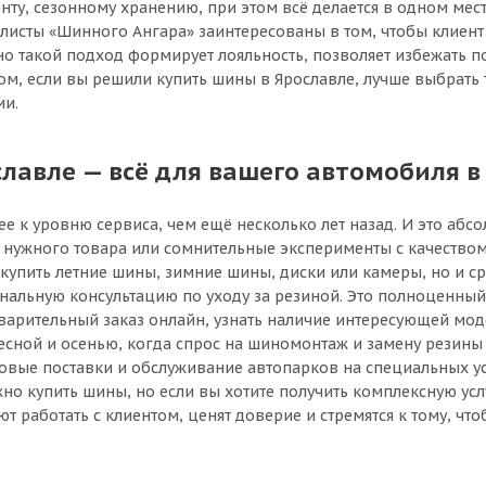
, сезонному хранению, при этом всё делается в одном месте
исты «Шинного Ангара» заинтересованы в том, чтобы клиент 
о такой подход формирует лояльность, позволяет избежать п
м, если вы решили купить шины в Ярославле, лучше выбрать т
ии.
авле — всё для вашего автомобиля в
е к уровню сервиса, чем ещё несколько лет назад. И это аб
к нужного товара или сомнительные эксперименты с качест
 купить летние шины, зимние шины, диски или камеры, но и ср
ональную консультацию по уходу за резиной. Это полноценны
дварительный заказ онлайн, узнать наличие интересующей мо
весной и осенью, когда спрос на шиномонтаж и замену резины
овые поставки и обслуживание автопарков на специальных ус
но купить шины, но если вы хотите получить комплексную усл
 работать с клиентом, ценят доверие и стремятся к тому, чт