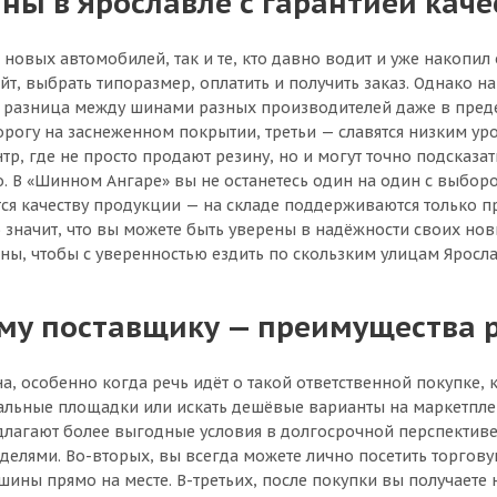
ны в Ярославле с гарантией каче
овых автомобилей, так и те, кто давно водит и уже накопи
айт, выбрать типоразмер, оплатить и получить заказ. Однако н
а разница между шинами разных производителей даже в преде
орогу на заснеженном покрытии, третьи — славятся низким у
р, где не просто продают резину, но и могут точно подсказа
о. В «Шинном Ангаре» вы не останетесь один на один с выбор
ется качеству продукции — на складе поддерживаются только
значит, что вы можете быть уверены в надёжности своих новы
ны, чтобы с уверенностью ездить по скользким улицам Яросла
ому поставщику — преимущества 
а, особенно когда речь идёт о такой ответственной покупке
альные площадки или искать дешёвые варианты на маркетплей
лагают более выгодные условия в долгосрочной перспективе.
еделями. Во-вторых, вы всегда можете лично посетить торгову
ны прямо на месте. В-третьих, после покупки вы получаете не