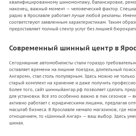
квалифицированному шиномонтажу, балансировке, ремонту
наконец, важный момент — человеческий фактор. Специал
радио в Ярославле работает лучше любой рекламы. Именн
соответствуют заявленным характеристикам. Таким образо
предоставляет полный спектр услуг без лишней бюрократ
Современный шинный центр в Яросл
Сегодняшние автомобилисты стали гораздо требовательне
оставляет времени на лишние поездки, длительный поис
Ангаром», стал столь популярным. Здесь можно не только
старый комплект на хранение и даже получить професси
Более того, сайт шинныйангар.рф позволяет сделать пре
для установки. Всё это особенно важно в пик сезонов — 
активно работает с юридическими лицами, предлагая опт
масштаб бизнеса. В Ярославле немало магазинов, где мож
отношением, то «Шинный Ангар» — ваш выбор. Здесь умеют
шинах.