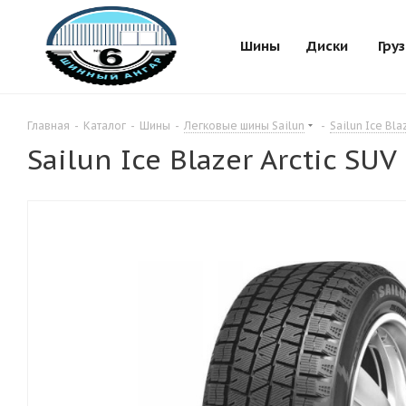
Шины
Диски
Гру
Главная
-
Каталог
-
Шины
-
Легковые шины Sailun
-
Sailun Ice Bla
Sailun Ice Blazer Arctic SU