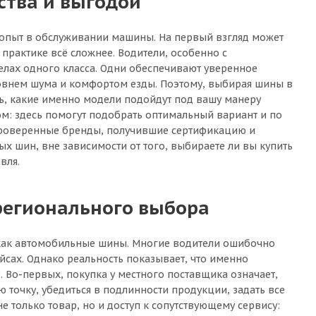
ства и выгодой
л опыт в обслуживании машины. На первый взгляд может
а практике всё сложнее. Водители, особенно с
лах одного класса. Одни обеспечивают уверенное
ровнем шума и комфортом езды. Поэтому, выбирая шины в
ть, какие именно модели подойдут под вашу манеру
ом: здесь помогут подобрать оптимальный вариант и по
 проверенные бренды, получившие сертификацию и
х шин, вне зависимости от того, выбираете ли вы купить
вля.
регионального выбора
, как автомобильные шины. Многие водители ошибочно
сах. Однако реальность показывает, что именно
 Во-первых, покупка у местного поставщика означает,
ю точку, убедиться в подлинности продукции, задать все
 только товар, но и доступ к сопутствующему сервису: