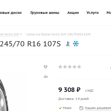
зовые диски
Грузовые шины
Акции
Услуги
М
zer Arctic SUV
-
Sailun Ice Blazer Arctic SUV 245/70 R16 107S
V 245/70 R16 107S
9 308
₽
с НДС
Доставка: 14 дней
Мало
Нашли дешевле