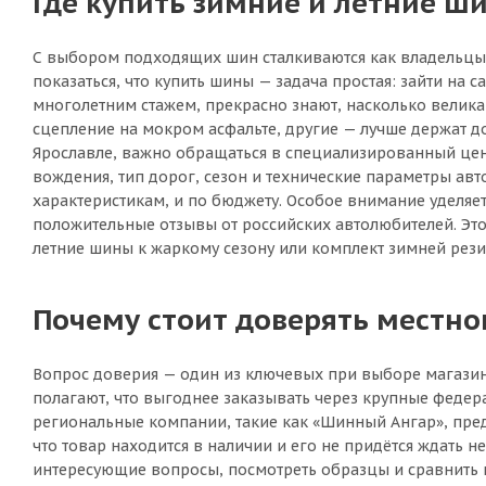
Где купить зимние и летние ши
С выбором подходящих шин сталкиваются как владельцы н
показаться, что купить шины — задача простая: зайти на с
многолетним стажем, прекрасно знают, насколько велик
сцепление на мокром асфальте, другие — лучше держат д
Ярославле, важно обращаться в специализированный цент
вождения, тип дорог, сезон и технические параметры авт
характеристикам, и по бюджету. Особое внимание уделя
положительные отзывы от российских автолюбителей. Это 
летние шины к жаркому сезону или комплект зимней рези
Почему стоит доверять местн
Вопрос доверия — один из ключевых при выборе магазин
полагают, что выгоднее заказывать через крупные федер
региональные компании, такие как «Шинный Ангар», пред
что товар находится в наличии и его не придётся ждать н
интересующие вопросы, посмотреть образцы и сравнить ши