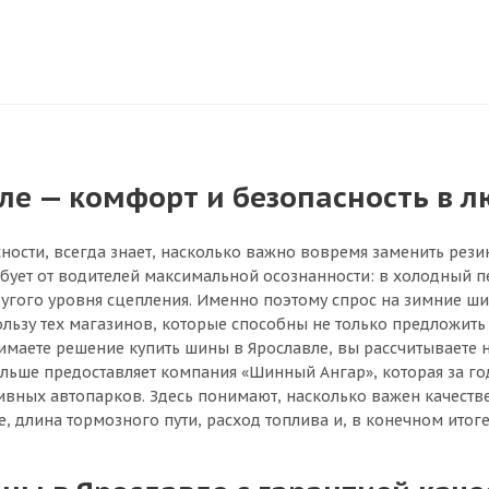
е — комфорт и безопасность в л
ности, всегда знает, насколько важно вовремя заменить рези
ебует от водителей максимальной осознанности: в холодный п
другого уровня сцепления. Именно поэтому спрос на зимние ш
ьзу тех магазинов, которые способны не только предложить 
имаете решение купить шины в Ярославле, вы рассчитываете н
 больше предоставляет компания «Шинный Ангар», которая за 
тивных автопарков. Здесь понимают, насколько важен качеств
, длина тормозного пути, расход топлива и, в конечном итоге