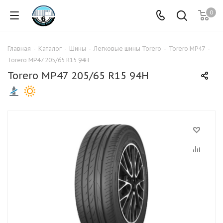
0
Главная
-
Каталог
-
Шины
-
Легковые шины Torero
-
Torero MP47
-
Torero MP47 205/65 R15 94H
Torero MP47 205/65 R15 94H