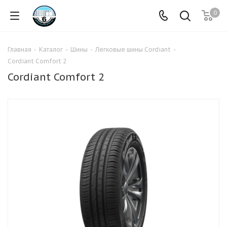
0
Главная
-
Каталог
-
Шины
-
Легковые шины Cordiant
-
Cordiant Comfort 2
Cordiant Comfort 2