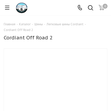
0
Главная
-
Каталог
-
Шины
-
Легковые шины Cordiant
-
Cordiant Off Road 2
Cordiant Off Road 2