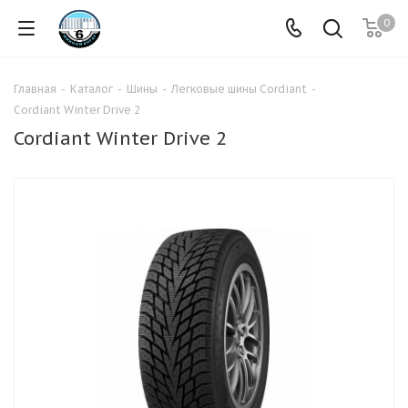
0
Главная
-
Каталог
-
Шины
-
Легковые шины Cordiant
-
Cordiant Winter Drive 2
Cordiant Winter Drive 2