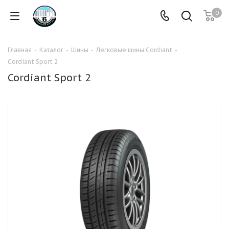
0
Главная
-
Каталог
-
Шины
-
Легковые шины Cordiant
-
Cordiant Sport 2
Cordiant Sport 2