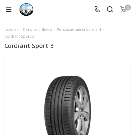
0
Главная
-
Каталог
-
Шины
-
Легковые шины Cordiant
-
Cordiant Sport 3
Cordiant Sport 3