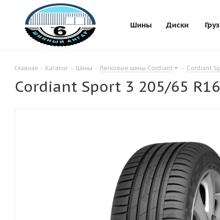
Шины
Диски
Гру
Главная
-
Каталог
-
Шины
-
Легковые шины Cordiant
-
Cordiant Sp
Cordiant Sport 3 205/65 R1