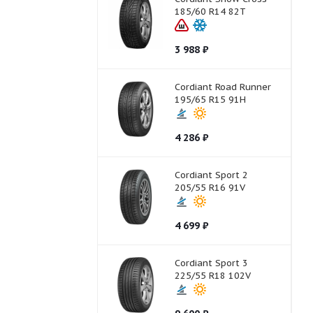
185/60 R14 82T
3 988
₽
Cordiant Road Runner
195/65 R15 91H
4 286
₽
Cordiant Sport 2
205/55 R16 91V
4 699
₽
Cordiant Sport 3
225/55 R18 102V