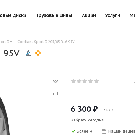
зовые диски
Грузовые шины
Акции
Услуги
М
ort 3
-
Cordiant Sport 3 205/65 R16 95V
6 95V
6 300
₽
с НДС
Забрать сегодня
Более 4
Нашли дешев