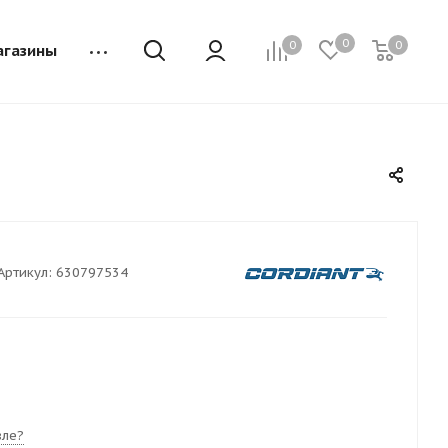
0
0
0
агазины
Артикул:
630797534
ле?