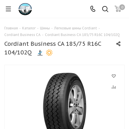
0
Главная
-
Каталог
-
Шины
-
Легковые шины Cordiant
-
Cordiant Business CA
-
Cordiant Business CA 185/75 R16C 104/102Q
Cordiant Business CA 185/75 R16C
104/102Q