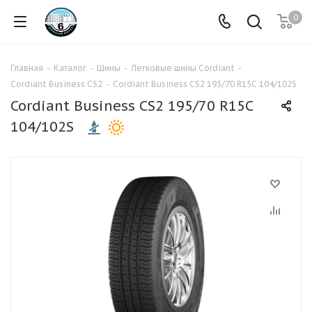
0
Главная
-
Каталог
-
Шины
-
Легковые шины Cordiant
-
Cordiant Business CS2
-
Cordiant Business CS2 195/70 R15C 104/102S
Cordiant Business CS2 195/70 R15C
104/102S