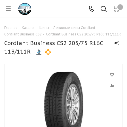
0
Главная
-
Каталог
-
Шины
-
Легковые шины Cordiant
-
Cordiant Business CS2
-
Cordiant Business CS2 205/75 R16C 113/111R
Cordiant Business CS2 205/75 R16C
113/111R