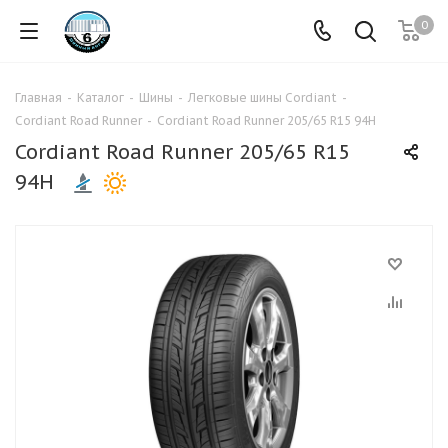
0
Главная
-
Каталог
-
Шины
-
Легковые шины Cordiant
-
Cordiant Road Runner
-
Cordiant Road Runner 205/65 R15 94H
Cordiant Road Runner 205/65 R15
94H