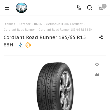
0
Главная
-
Каталог
-
Шины
-
Легковые шины Cordiant
-
Cordiant Road Runner
-
Cordiant Road Runner 185/65 R15 88H
Cordiant Road Runner 185/65 R15
88H