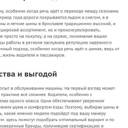
ну, особенно когда речь идёт о переходе между сезонами.
ериод года дороги покрываются льдом и снегом, а в
ины и летние шины в Ярославле традиционно высокий, и
широкий ассортимент, но и проконсультировать,
е просто на покупку, а на сервис, понимание ваших
годы работы в регионе заслужила репутацию надёжного
енный подход, особенно когда речь идёт о шинах, ведь от
, жизнь водителя и пассажиров.
ства и выгодой
л опыт в обслуживании машины. На первый взгляд может
а практике всё сложнее. Водители, особенно с
лах одного класса. Одни обеспечивают уверенное
ровнем шума и комфортом езды. Поэтому, выбирая шины в
ть, какие именно модели подойдут под вашу манеру
ом: здесь помогут подобрать оптимальный вариант и по
 проверенные бренды, получившие сертификацию и