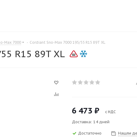
no-Max 7000
-
Cordiant Sno-Max 7000 195/55 R15 89T XL
/55 R15 89T XL
6 473
₽
с НДС
Доставка: 14 дней
Достаточно
Нашли д