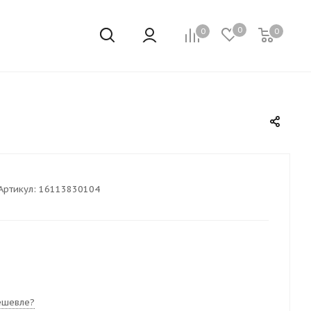
0
0
0
Артикул:
16113830104
ешевле?