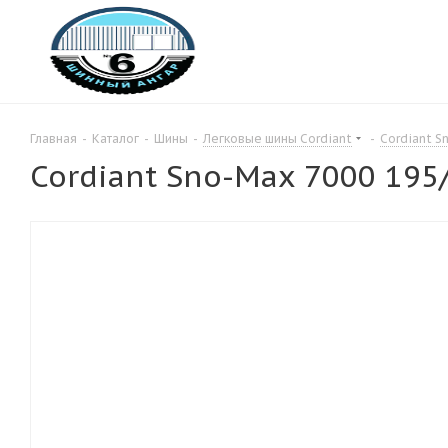
Главная
-
Каталог
-
Шины
-
Легковые шины Cordiant
-
Cordiant S
Cordiant Sno-Max 7000 195