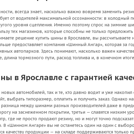
ности, всегда знает, насколько важно вовремя заменить рези
ебует от водителей максимальной осознанности: в холодный п
другого уровня сцепления. Именно поэтому спрос на зимние ш
ьзу тех магазинов, которые способны не только предложить 
имаете решение купить шины в Ярославле, вы рассчитываете н
 больше предоставляет компания «Шинный Ангар», которая за 
тивных автопарков. Здесь понимают, насколько важен качеств
, длина тормозного пути, расход топлива и, в конечном итоге
ны в Ярославле с гарантией каче
овых автомобилей, так и те, кто давно водит и уже накопи
айт, выбрать типоразмер, оплатить и получить заказ. Однако н
а разница между шинами разных производителей даже в преде
орогу на заснеженном покрытии, третьи — славятся низким у
р, где не просто продают резину, но и могут точно подсказа
о. В «Шинном Ангаре» вы не останетесь один на один с выбор
ется качеству продукции — на складе поддерживаются только