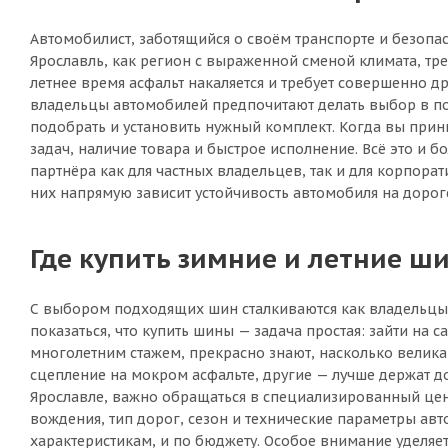
Автомобилист, заботящийся о своём транспорте и безопас
Ярославль, как регион с выраженной сменой климата, тр
летнее время асфальт накаляется и требует совершенно 
владельцы автомобилей предпочитают делать выбор в пол
подобрать и установить нужный комплект. Когда вы прин
задач, наличие товара и быстрое исполнение. Всё это и
партнёра как для частных владельцев, так и для корпора
них напрямую зависит устойчивость автомобиля на дороге
Где купить зимние и летние ши
С выбором подходящих шин сталкиваются как владельцы н
показаться, что купить шины — задача простая: зайти на с
многолетним стажем, прекрасно знают, насколько велик
сцепление на мокром асфальте, другие — лучше держат д
Ярославле, важно обращаться в специализированный цент
вождения, тип дорог, сезон и технические параметры авт
характеристикам, и по бюджету. Особое внимание уделя