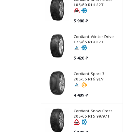
185/60 R14 82T
3 988
₽
Cordiant Winter Drive
175/65 R14 82T
3 420
₽
Cordiant Sport 3
205/55 R16 91V
4 409
₽
Cordiant Snow Cross
205/65 R15 99/97T