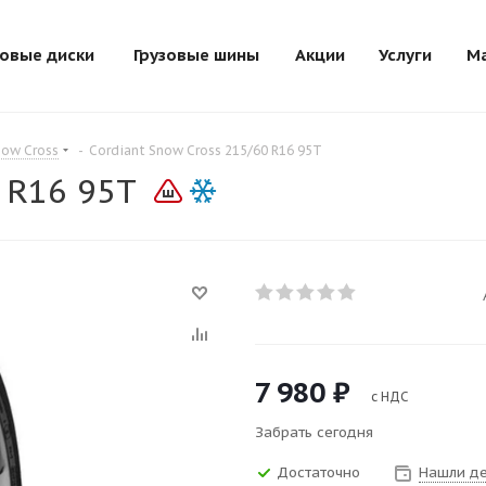
зовые диски
Грузовые шины
Акции
Услуги
М
now Cross
-
Cordiant Snow Cross 215/60 R16 95T
 R16 95T
7 980
₽
с НДС
Забрать сегодня
Достаточно
Нашли д