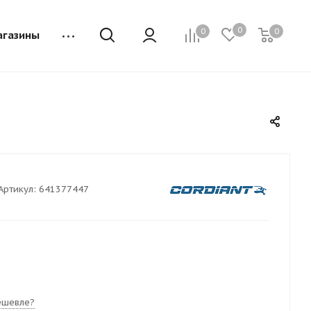
0
0
0
агазины
Артикул:
641377447
ешевле?