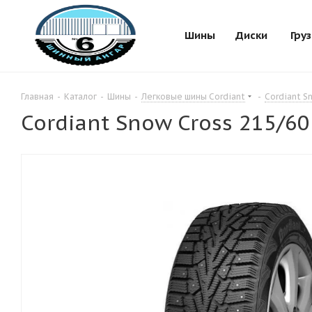
Шины
Диски
Гру
Главная
-
Каталог
-
Шины
-
Легковые шины Cordiant
-
Cordiant S
Cordiant Snow Cross 215/60